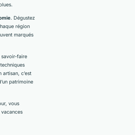
olues.
omie
. Dégustez
Chaque région
souvent marqués
s savoir-faire
 techniques
artisan, c’est
d’un patrimoine
our, vous
s vacances