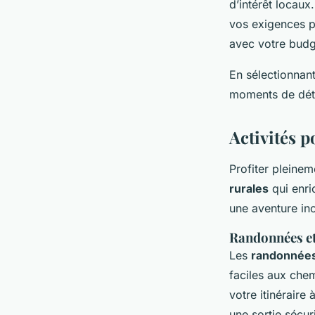
d’intérêt locaux
vos exigences p
avec votre budge
En sélectionnan
moments de déten
Activités 
Profiter pleine
rurales
qui enri
une aventure ino
Randonnées et 
Les
randonnée
faciles aux che
votre itinéraire
une sortie sécur