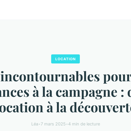
LOCATION
 incontournables pour
nces à la campagne : 
location à la découvert
Léa
•
7 mars 2025
•
4 min de lecture