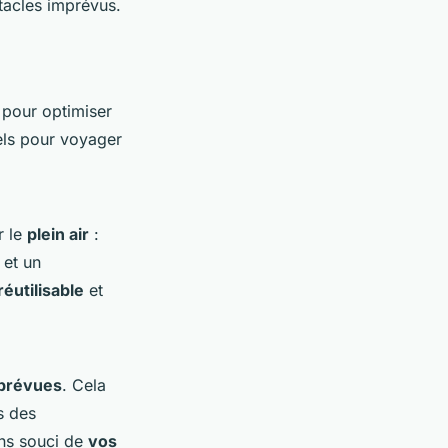
tacles imprévus.
 pour optimiser
els pour voyager
r le
plein air
:
 et un
réutilisable
et
prévues
. Cela
s des
ans souci de
vos