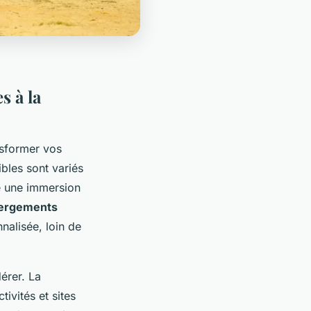
s à la
nsformer vos
les sont variés
re une immersion
ergements
nalisée, loin de
érer. La
tivités et sites