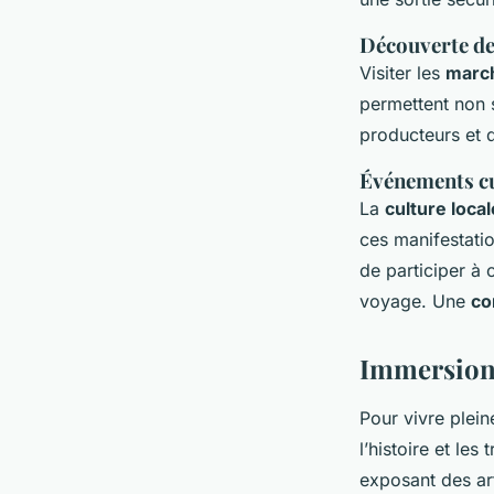
Découverte de
Visiter les
marc
permettent non s
producteurs et d
Événements cul
La
culture local
ces manifestatio
de participer à
voyage. Une
co
Immersion d
Pour vivre plein
l’histoire et les
exposant des art